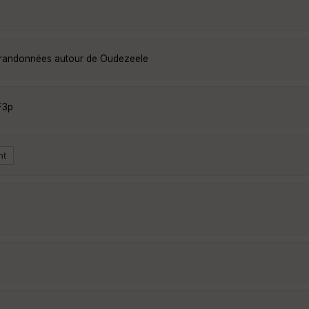
s randonnées autour de Oudezeele
F3p