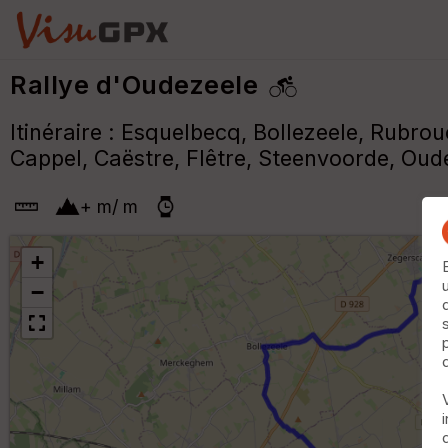
Rallye d'Oudezeele
Itinéraire : Esquelbecq, Bollezeele, Rubr
Cappel, Caëstre, Flêtre, Steenvoorde, Oud
+
m
/
m
+
−