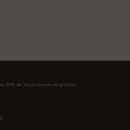
s
St
re
et
Vi
e
w
res GPS de façon simple et gratuite
D