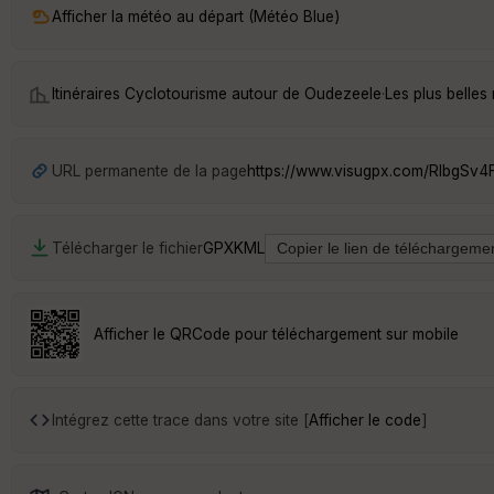
Afficher la météo au départ (Météo Blue)
Itinéraires Cyclotourisme autour de
Oudezeele
·
Les plus belle
URL permanente de la page
https://www.visugpx.com/RlbgSv4
Télécharger le fichier
GPX
KML
Afficher le QRCode pour téléchargement sur mobile
Intégrez cette trace dans votre site [
Afficher le code
]