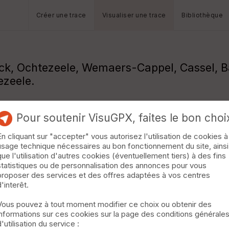
Créer une trace
Visualiser une trace
Bibliothèque
ouck, Ochtezeele, Wemaers-Cappel, Cassel, 
ezeele.
Pour soutenir VisuGPX, faites le bon choi
En cliquant sur "accepter" vous autorisez l'utilisation de cookies à
usage technique nécessaires au bon fonctionnement du site, ainsi
que l'utilisation d'autres cookies (éventuellement tiers) à des fins
statistiques ou de personnalisation des annonces pour vous
proposer des services et des offres adaptées à vos centres
d'interêt.
Vous pouvez à tout moment modifier ce choix ou obtenir des
informations sur ces cookies sur la page des conditions générale
d'utilisation du service :