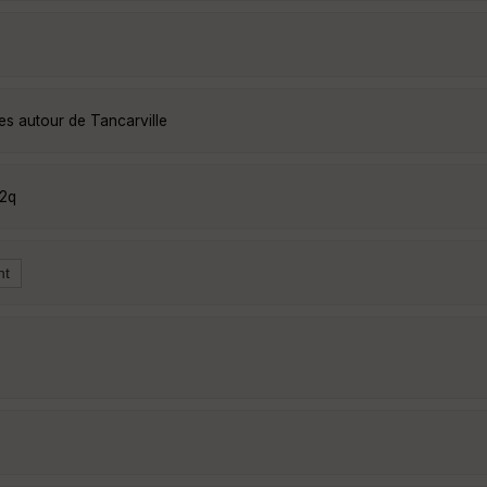
es autour de Tancarville
i2q