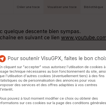
Créer une trace
Visualiser une trace
Bibliothèque
ec quelque descente bien sympas.
 chaîne en suivant ce lien
www.youtube.com
Pour soutenir VisuGPX, faites le bon choi
En cliquant sur "accepter" vous autorisez l'utilisation de cookies à
usage technique nécessaires au bon fonctionnement du site, ainsi
que l'utilisation d'autres cookies (éventuellement tiers) à des fins
statistiques ou de personnalisation des annonces pour vous
proposer des services et des offres adaptées à vos centres
d'interêt.
Vous pouvez à tout moment modifier ce choix ou obtenir des
informations sur ces cookies sur la page des conditions générale