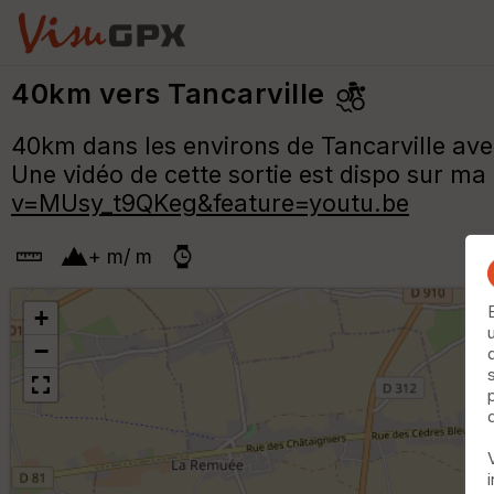
40km vers Tancarville
40km dans les environs de Tancarville av
Une vidéo de cette sortie est dispo sur ma
v=MUsy_t9QKeg&feature=youtu.be
+
m
/
m
+
−