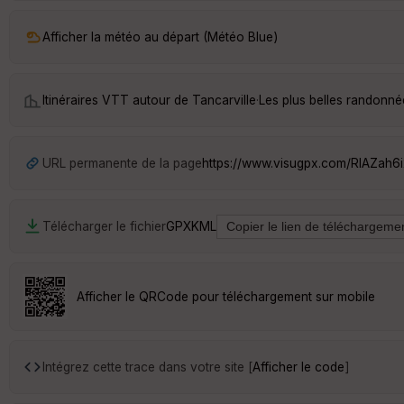
Afficher la météo au départ (Météo Blue)
Itinéraires VTT autour de
Tancarville
·
Les plus belles randonné
URL permanente de la page
https://www.visugpx.com/RlAZah6
Télécharger le fichier
GPX
KML
Afficher le QRCode pour téléchargement sur mobile
Intégrez cette trace dans votre site [
Afficher le code
]