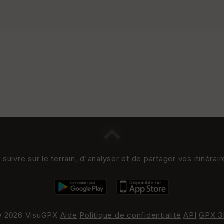
uivre sur le terrain, d'analyser et de partager vos itinérai
 2026 VisuGPX
Aide
Politique de confidentialité
API
GPX 3