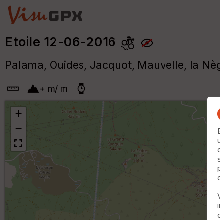
Etoile 12-06-2016
Palama, Ouides, Jacquot, Mauvelle, la Nèg
+
m
/
m
+
−