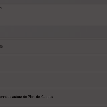
n.
25
ndonnées autour de Plan-de-Cuques