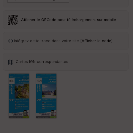
Tr
an
sp
ar
Afficher le QRCode pour téléchargement sur mobile
en
ce
Intégrez cette trace dans votre site [
Afficher le code
]
Po
int
illé
s
Cartes IGN correspondantes
S
e
n
s
St
re
et
Vi
e
w