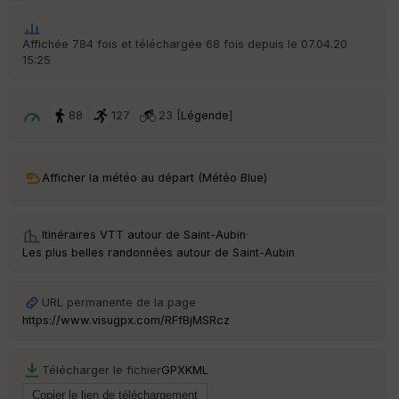
p
ar
t
Affichée 784 fois et téléchargée 68 fois depuis le 07.04.20
15:25
ar
ri
v
é
88
127
23 [
Légende
]
e
C
ou
Afficher la météo au départ (Météo Blue)
le
ur
Itinéraires VTT autour de
Saint-Aubin
·
Les plus belles randonnées autour de Saint-Aubin
Ep
URL permanente de la page
ai
https://www.visugpx.com/RFfBjMSRcz
ss
eu
r
Télécharger le fichier
GPX
KML