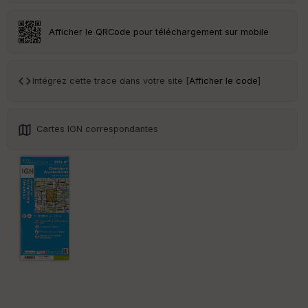
an
sp
ar
Afficher le QRCode pour téléchargement sur mobile
en
ce
Intégrez cette trace dans votre site [
Afficher le code
]
Po
int
illé
s
Cartes IGN correspondantes
S
e
n
s
St
re
et
Vi
e
w