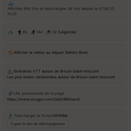
t
Affichée 866 fois et téléchargée 36 fois depuis le 07.04.20
15:25
ar
ri
v
é
89
144
38 [
Légende
]
e
C
ou
Afficher la météo au départ (Météo Blue)
le
ur
Itinéraires VTT autour de
Brison-Saint-Innocent
·
Les plus belles randonnées autour de Brison-Saint-Innocent
Ep
URL permanente de la page
ai
https://www.visugpx.com/QaXHRkGwcK
ss
eu
r
Télécharger le fichier
GPX
KML
Tr