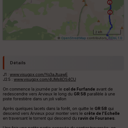
e
s
ki
lo
m
ét
ri
2 km
q
©
OpenStreetMap
contributors,
ODbL 1.0
u
e
s
C
Détails
o
u
J1 :
www.visugpx.com/Yq3aJtuawE
v
J2.5 :
www.visugpx.com/4UMs8DS4CU
er
tu
On commence la journée par le
col de Furfande
avant de
re
redescendre vers Arvieux le long du
GR 58
parallèle à une
IG
piste forestière dans un joli vallon
N
Après quelques lacets dans la forêt, on quitte le
GR 58
qui
Aff
descend vers Arvieux pour monter vers le
crête de l'Echelle
ic
en traversant le torrent qui descend du
ravin de Fouranes
.
he
r
Une fois une petite partie exposée du sentier traversée, on