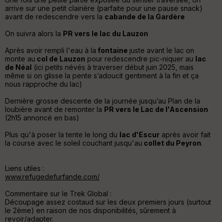
d
arrive sur une petit clairière (parfaite pour une pause snack)
é
avant de redescendre vers la
cabande de la Gardère
p
ar
On suivra alors la
PR vers le lac du Lauzon
t
Après avoir rempli l'eau à la
fontaine
juste avant le lac on
ar
monte au
col de Lauzon
pour redescendre pic-niquer au
lac
ri
de Néal
(ici petits névés à traverser début juin 2025, mais
v
même si on glisse la pente s’adoucit gentiment à la fin et ça
é
nous rapproche du lac)
e
Dernière grosse descente de la journée jusqu’au Plan de la
loubière avant de remonter la
PR vers le Lac de l'Ascension
Fil
(2h15 annoncé en bas)
tr
e
Plus qu'à poser la tente le long du
lac d'Escur
après avoir fait
P
la course avec le soleil couchant jusqu'au
collet du Peyron
.
OI
Liens utiles :
www.refugedefurfande.com/
C
ou
Commentaire sur le Trek Global :
le
Découpage assez costaud sur les deux premiers jours (surtout
ur
le 2ème) en raison de nos disponibilités, sûrement à
revoir/adapter.