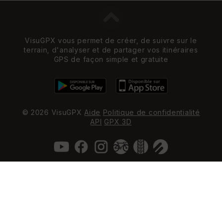
VisuGPX vous permet de créer, de suivre sur le
terrain, d'analyser et de partager vos itinéraires
GPS de façon simple et gratuite
© 2026 VisuGPX
Aide
Politique de confidentialité
API
GPX 3D