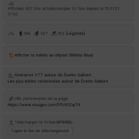
t
Affichée 427 fois et téléchargée 53 fois depuis le 10.07.21
17:50
ar
ri
v
é
186
327
102 [
Légende
]
e
C
ou
Afficher la météo au départ (Météo Blue)
le
ur
Itinéraires VTT autour de
Évette-Salbert
·
Les plus belles randonnées autour de Évette-Salbert
Ep
URL permanente de la page
ai
https://www.visugpx.com/P5VK1ZqrT4
ss
eu
r
Télécharger le fichier
GPX
KML
Tr