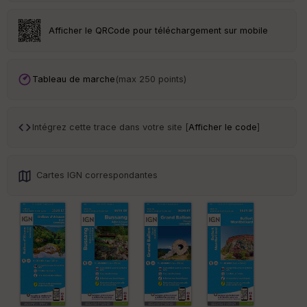
an
sp
ar
Afficher le QRCode pour téléchargement sur mobile
en
ce
Tableau de marche
(max 250 points)
Po
int
illé
s
Intégrez cette trace dans votre site [
Afficher le code
]
S
e
Cartes IGN correspondantes
n
s
St
re
et
Vi
e
w