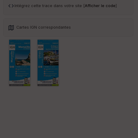
sp
Intégrez cette trace dans votre site [
Afficher le code
]
ar
en
ce
Cartes IGN correspondantes
Po
int
illé
s
S
e
n
s
St
re
et
Vi
e
w