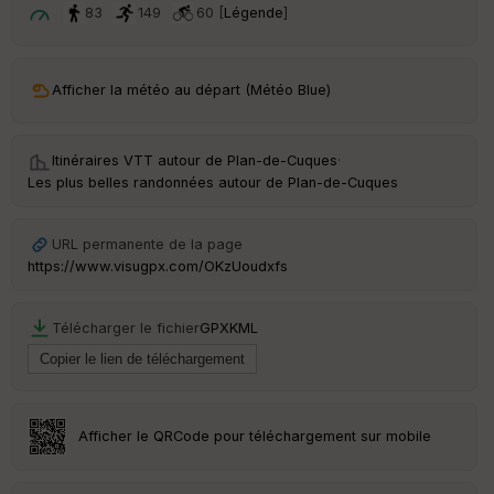
t
83
149
60 [
Légende
]
ar
ri
v
Afficher la météo au départ (Météo Blue)
é
e
Itinéraires VTT autour de
Plan-de-Cuques
·
C
Les plus belles randonnées autour de Plan-de-Cuques
ou
le
ur
URL permanente de la page
https://www.visugpx.com/OKzUoudxfs
Télécharger le fichier
GPX
KML
Ep
ai
ss
eu
r
Afficher le QRCode pour téléchargement sur mobile
Tr
an