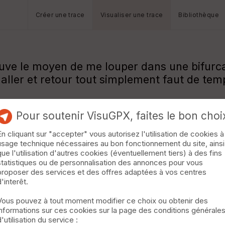
Créer une trace
Visualiser une trace
Bibliothèque
uve le moyen de me louper dans une bifurcati
n aller et retour tout simplement faut de te
Pour soutenir VisuGPX, faites le bon choi
En cliquant sur "accepter" vous autorisez l'utilisation de cookies à
usage technique nécessaires au bon fonctionnement du site, ainsi
que l'utilisation d'autres cookies (éventuellement tiers) à des fins
statistiques ou de personnalisation des annonces pour vous
proposer des services et des offres adaptées à vos centres
d'interêt.
Vous pouvez à tout moment modifier ce choix ou obtenir des
informations sur ces cookies sur la page des conditions générale
d'utilisation du service :