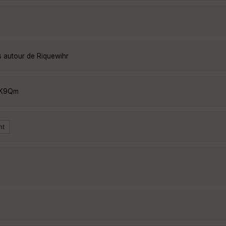
s autour de Riquewihr
ZK9Qm