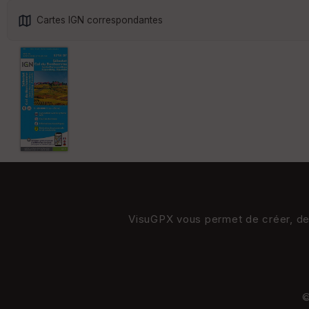
Cartes IGN correspondantes
VisuGPX vous permet de créer, de s
©