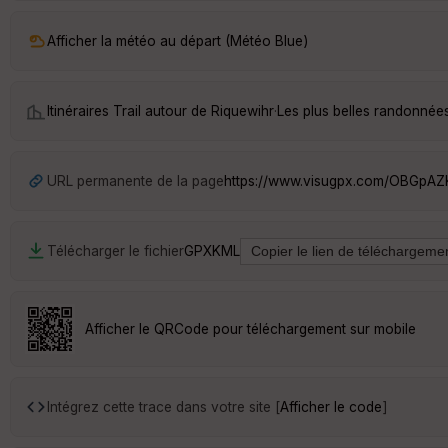
Afficher la météo au départ (Météo Blue)
Itinéraires Trail autour de
Riquewihr
·
Les plus belles randonnée
URL permanente de la page
https://www.visugpx.com/OBGpA
Télécharger le fichier
GPX
KML
Afficher le QRCode pour téléchargement sur mobile
Intégrez cette trace dans votre site [
Afficher le code
]