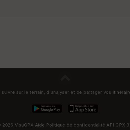
uivre sur le terrain, d'analyser et de partager vos itinérai
 2026 VisuGPX
Aide
Politique de confidentialité
API
GPX 3