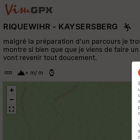
RIQUEWIHR - KAYSERSBERG
malgré la préparation d'un parcours je tro
montre si bien que que je viens de faire u
vont revenir tout doucement.
+
m
/
m
+
−