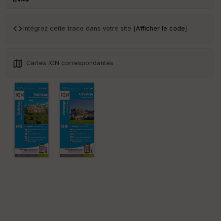
ce
Intégrez cette trace dans votre site [
Afficher le code
]
Po
int
illé
s
Cartes IGN correspondantes
S
e
n
s
St
re
et
Vi
e
w