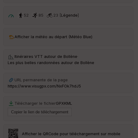
ri
v
é
52
85
23 [
Légende
]
e
C
ou
Afficher la météo au départ (Météo Blue)
le
ur
Itinéraires VTT autour de
Bollène
·
Les plus belles randonnées autour de Bollène
Ep
URL permanente de la page
ai
https://www.visugpx.com/NxFOk7hdJ5
ss
eu
r
Télécharger le fichier
GPX
KML
Tr
an
sp
ar
Afficher le QRCode pour téléchargement sur mobile
en