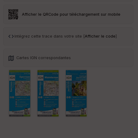
an
sp
ar
Afficher le QRCode pour téléchargement sur mobile
en
ce
Intégrez cette trace dans votre site [
Afficher le code
]
Po
int
illé
s
Cartes IGN correspondantes
S
e
n
s
St
re
et
Vi
e
w