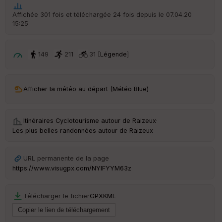
t
Affichée 301 fois et téléchargée 24 fois depuis le 07.04.20
15:25
ar
ri
v
é
149
211
31 [
Légende
]
e
C
ou
Afficher la météo au départ (Météo Blue)
le
ur
Itinéraires Cyclotourisme autour de
Raizeux
·
Les plus belles randonnées autour de Raizeux
Ep
URL permanente de la page
ai
https://www.visugpx.com/NYIFYYM63z
ss
eu
r
Télécharger le fichier
GPX
KML
Tr