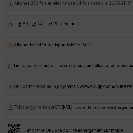
Affichée 336 fois et téléchargée 34 fois depuis le 26.09.21 13:1
89
147
39 [
Légende
]
Afficher la météo au départ (Météo Blue)
Itinéraires VTT autour de
Broze
·
Les plus belles randonnées a
URL permanente de la page
https://www.visugpx.com/NBlGU
Télécharger le fichier
GPX
KML
Afficher le QRCode pour téléchargement sur mobile