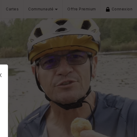
Cartes
Communauté
Offre Premium
Connexion
x
s