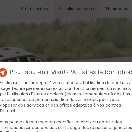
Créer une trace
Visualiser une trace
Bibliothèque
Pour soutenir VisuGPX, faites le bon choi
En cliquant sur "accepter" vous autorisez l'utilisation de cookies à
usage technique nécessaires au bon fonctionnement du site, ainsi
que l'utilisation d'autres cookies (éventuellement tiers) à des fins
statistiques ou de personnalisation des annonces pour vous
proposer des services et des offres adaptées à vos centres
d'interêt.
Vous pouvez à tout moment modifier ce choix ou obtenir des
informations sur ces cookies sur la page des conditions générale