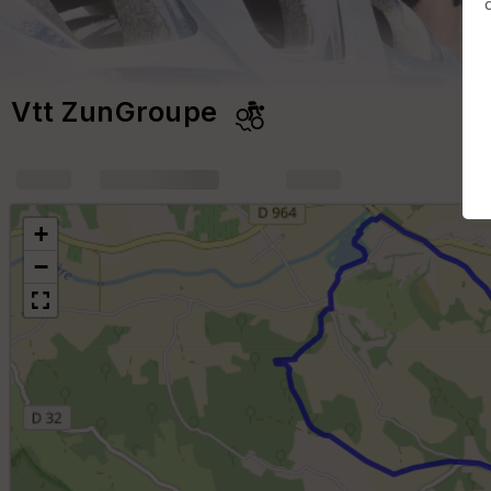
Vtt ZunGroupe
+
m
+
−