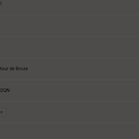
3
utour de Broze
W12QN