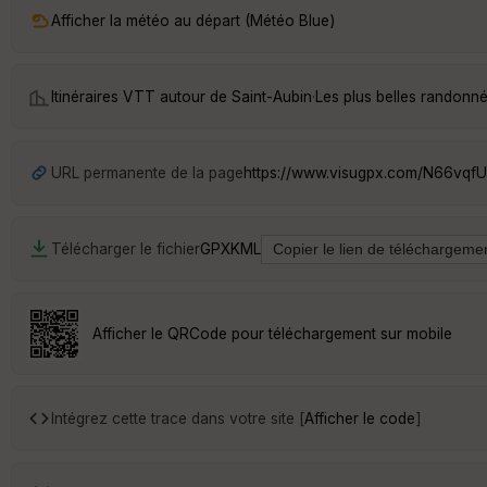
Afficher la météo au départ (Météo Blue)
Itinéraires VTT autour de
Saint-Aubin
·
Les plus belles randonn
URL permanente de la page
https://www.visugpx.com/N66vqf
Télécharger le fichier
GPX
KML
Afficher le QRCode pour téléchargement sur mobile
Intégrez cette trace dans votre site [
Afficher le code
]