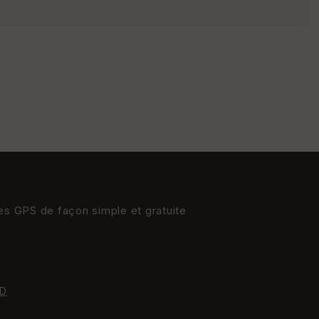
s
St
re
et
Vi
e
w
res GPS de façon simple et gratuite
D