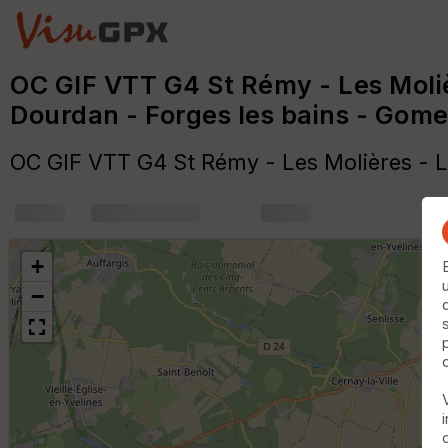
OC GIF VTT G4 St Rémy - Les Moliè
Dourdan - Forges les bains - Gome
OC GIF VTT G4 St Rémy - Les Molières - L
+
m
+
−