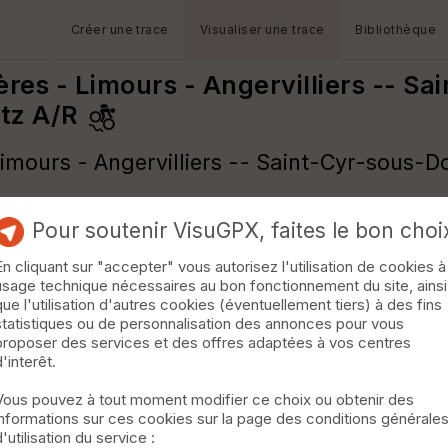
Créer une trace
Visualiser une trace
Bibliothèque
res - Limours - Angervilliers -- Sa
tz A/R
imours - Angervilliers -- Saint-Cyr-sous-D
Pour soutenir VisuGPX, faites le bon choi
En cliquant sur "accepter" vous autorisez l'utilisation de cookies à
usage technique nécessaires au bon fonctionnement du site, ainsi
que l'utilisation d'autres cookies (éventuellement tiers) à des fins
statistiques ou de personnalisation des annonces pour vous
proposer des services et des offres adaptées à vos centres
d'interêt.
Vous pouvez à tout moment modifier ce choix ou obtenir des
informations sur ces cookies sur la page des conditions générale
d'utilisation du service :