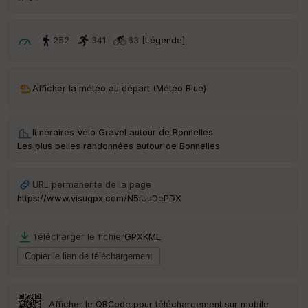
ar
ri
v
é
252
341
63 [
Légende
]
e
C
ou
Afficher la météo au départ (Météo Blue)
le
ur
Itinéraires Vélo Gravel autour de
Bonnelles
·
Les plus belles randonnées autour de Bonnelles
Ep
URL permanente de la page
ai
https://www.visugpx.com/N5iUuDePDX
ss
eu
r
Télécharger le fichier
GPX
KML
Tr
an
sp
ar
Afficher le QRCode pour téléchargement sur mobile