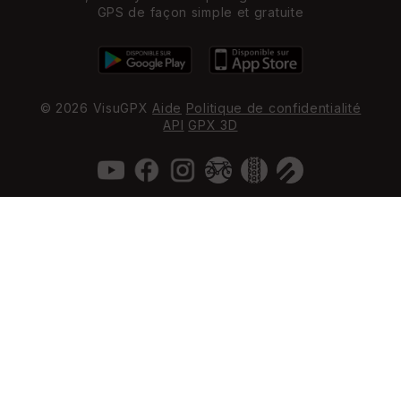
GPS de façon simple et gratuite
© 2026 VisuGPX
Aide
Politique de confidentialité
API
GPX 3D