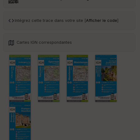
en
ce
Intégrez cette trace dans votre site [
Afficher le code
]
Po
int
illé
s
Cartes IGN correspondantes
S
e
n
s
St
re
et
Vi
e
w