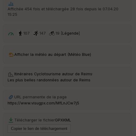
t
Affichée 454 fois et téléchargée 28 fois depuis le 07.04.20
15:25
ar
ri
v
é
107
147
19 [
Légende
]
e
Fil
Afficher la météo au départ (Météo Blue)
tr
e
P
OI
Itinéraires Cyclotourisme autour de
Reims
·
Les plus belles randonnées autour de Reims
C
ou
URL permanente de la page
le
https://www.visugpx.com/MfLnJCw7j5
ur
Télécharger le fichier
GPX
KML