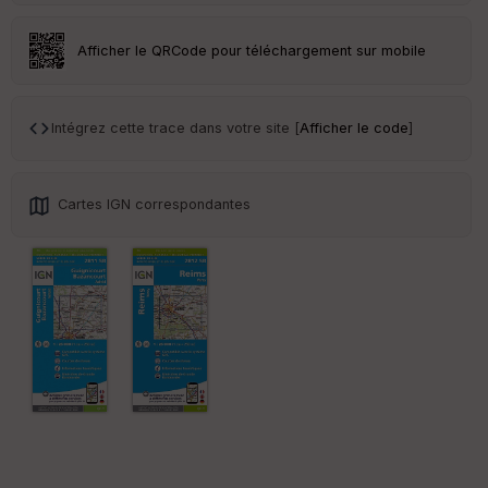
Ep
ai
ss
Afficher le QRCode pour téléchargement sur mobile
eu
r
Intégrez cette trace dans votre site [
Afficher le code
]
Tr
an
sp
ar
Cartes IGN correspondantes
en
ce
Po
int
illé
s
S
e
n
s