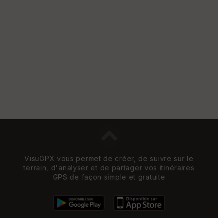
St
re
et
Vi
e
w
VisuGPX vous permet de créer, de suivre sur le
terrain, d'analyser et de partager vos itinéraires
GPS de façon simple et gratuite