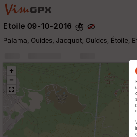
Etoile 09-10-2016
Palama, Ouides, Jacquot, Ouides, Étoile, Et
+
m
+
−