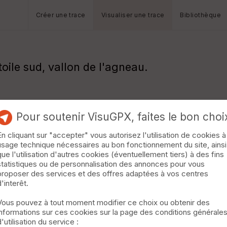
Créer une trace
Visualiser une trace
Bibliothèque
oile sud, vallon de l'agneau.
Pour soutenir VisuGPX, faites le bon choi
En cliquant sur "accepter" vous autorisez l'utilisation de cookies à
usage technique nécessaires au bon fonctionnement du site, ainsi
que l'utilisation d'autres cookies (éventuellement tiers) à des fins
statistiques ou de personnalisation des annonces pour vous
proposer des services et des offres adaptées à vos centres
d'interêt.
Vous pouvez à tout moment modifier ce choix ou obtenir des
informations sur ces cookies sur la page des conditions générale
d'utilisation du service :