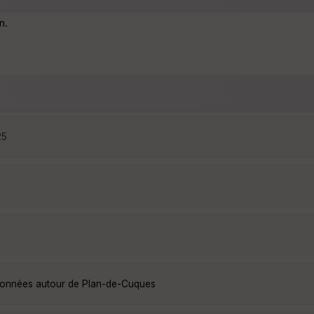
n.
25
ndonnées autour de Plan-de-Cuques