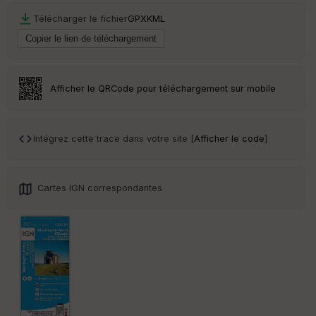
r
Télécharger le fichier
GPX
KML
Tr
an
sp
ar
Afficher le QRCode pour téléchargement sur mobile
en
ce
Intégrez cette trace dans votre site [
Afficher le code
]
Po
int
illé
s
Cartes IGN correspondantes
S
e
n
s
St
re