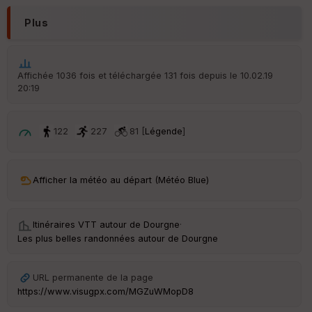
r
d
Plus
é
p
ar
t
Affichée 1036 fois et téléchargée 131 fois depuis le 10.02.19
20:19
ar
ri
v
é
122
227
81 [
Légende
]
e
C
ou
Afficher la météo au départ (Météo Blue)
le
ur
Itinéraires VTT autour de
Dourgne
·
Les plus belles randonnées autour de Dourgne
Ep
URL permanente de la page
ai
https://www.visugpx.com/MGZuWMopD8
ss
eu