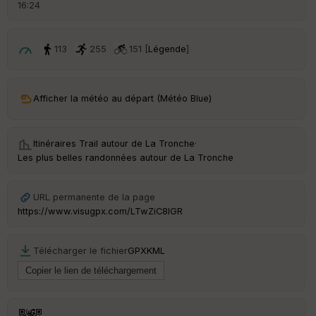
16:24
113
255
151 [
Légende
]
Afficher la météo au départ (Météo Blue)
Itinéraires Trail autour de
La Tronche
·
Les plus belles randonnées autour de La Tronche
URL permanente de la page
https://www.visugpx.com/LTwZiC8IGR
Télécharger le fichier
GPX
KML