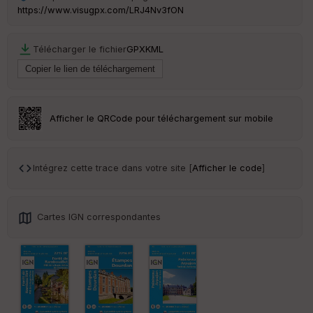
Ep
https://www.visugpx.com/LRJ4Nv3fON
ai
ss
eu
Télécharger le fichier
GPX
KML
r
Tr
an
sp
Afficher le QRCode pour téléchargement sur mobile
ar
en
ce
Intégrez cette trace dans votre site [
Afficher le code
]
Po
int
illé
Cartes IGN correspondantes
s
S
e
n
s