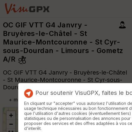
OC GIF VTT G4 Janvry -
Bruyères-le-Châtel - St
Maurice-Montcouronne - St Cyr-
sous-Dourdan - Limours - Gometz
A/R
OC GIF VTT G4 Janvry - Bruyères-le-Châtel
- St Maurice-Montcouronne - St Cyr-sous-
Dourdan - Limours - Gometz A/R
Pour soutenir VisuGPX, faites le b
+
m
En cliquant sur "accepter" vous autorisez l'utilisation 
usage technique nécessaires au bon fonctionnement du 
que l'utilisation d'autres cookies (éventuellement tiers)
+
statistiques ou de personnalisation des annonces pour
−
proposer des services et des offres adaptées à vos c
d'interêt.