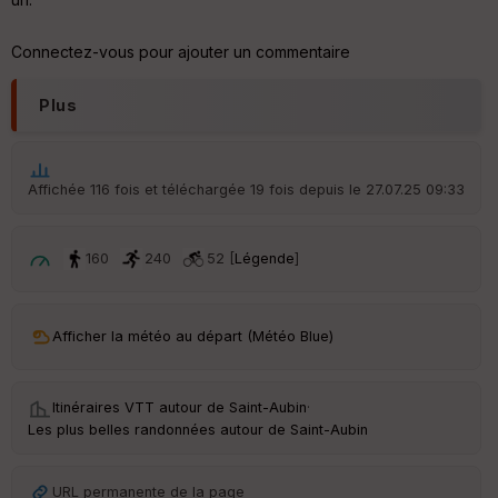
Aff
ic
Connectez-vous pour ajouter un commentaire
he
r
d
Plus
é
p
ar
t
Affichée 116 fois et téléchargée 19 fois depuis le 27.07.25 09:33
ar
ri
v
160
240
52 [
Légende
]
é
e
C
Afficher la météo au départ (Météo Blue)
ou
le
ur
Itinéraires VTT autour de
Saint-Aubin
·
Les plus belles randonnées autour de Saint-Aubin
URL permanente de la page