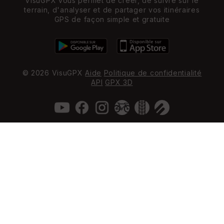
VisuGPX vous permet de créer, de suivre sur le
terrain, d'analyser et de partager vos itinéraires
GPS de façon simple et gratuite
© 2026 VisuGPX
Aide
Politique de confidentialité
API
GPX 3D