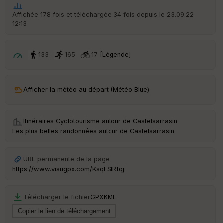
t
Affichée 178 fois et téléchargée 34 fois depuis le 23.09.22
12:13
ar
ri
v
é
133
165
17 [
Légende
]
e
C
ou
Afficher la météo au départ (Météo Blue)
le
ur
Itinéraires Cyclotourisme autour de
Castelsarrasin
·
Les plus belles randonnées autour de Castelsarrasin
Ep
URL permanente de la page
ai
https://www.visugpx.com/KsqESIRfqj
ss
eu
r
Télécharger le fichier
GPX
KML
Tr