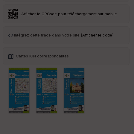
an
sp
ar
Afficher le QRCode pour téléchargement sur mobile
en
ce
Intégrez cette trace dans votre site [
Afficher le code
]
Po
int
illé
s
Cartes IGN correspondantes
S
e
n
s
St
re
et
Vi
e
w