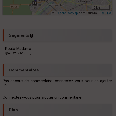
ét
ri
2 km
q
©
OpenStreetMap
contributors,
ODbL 1.0
u
e
s
C
Segments
o
u
v
Route Madame
er
→
⏱04:37
20.4 km/h
tu
re
IG
N
Commentaires
Aff
Pas encore de commentaire, connectez-vous pour en ajouter
ic
un.
he
r
d
Connectez-vous pour ajouter un commentaire
é
p
Plus
ar
t