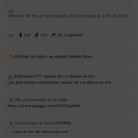
ar
ri
Affichée 118 fois et téléchargée 20 fois depuis le 27.10.25 18:39
v
é
e
138
200
38 [
Légende
]
C
ou
le
Afficher la météo au départ (Météo Blue)
ur
Itinéraires VTT autour de
Le Mesnil-le-Roi
·
Les plus belles randonnées autour de Le Mesnil-le-Roi
Ep
ai
URL permanente de la page
ss
https://www.visugpx.com/KZVXEaiRPA
eu
r
Télécharger le fichier
GPX
KML
Tr
an