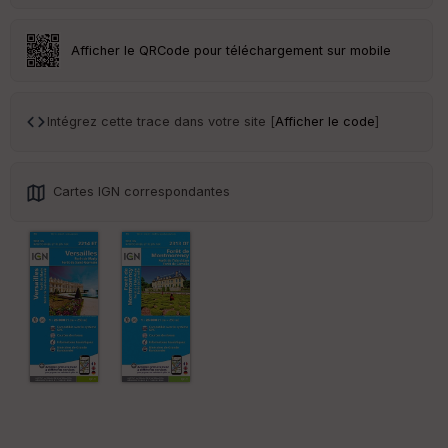
sp
ar
en
Afficher le QRCode pour téléchargement sur mobile
ce
Po
Intégrez cette trace dans votre site [
Afficher le code
]
int
illé
s
Cartes IGN correspondantes
S
e
n
s
St
re
et
Vi
e
w