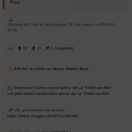
d
Plus
é
p
ar
t
Affichée 650 fois et téléchargée 39 fois depuis le 07.04.20
15:25
ar
ri
v
é
26
39
6 [
Légende
]
e
C
ou
Afficher la météo au départ (Météo Blue)
le
ur
Itinéraires Course à pied autour de
La Trinité-sur-Mer
·
Les plus belles randonnées autour de La Trinité-sur-Mer
Ep
URL permanente de la page
ai
https://www.visugpx.com/KYUJ3KnaBO
ss
eu
r