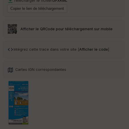
Télécharger le fichier
GPX
KML
Tr
an
sp
ar
Afficher le QRCode pour téléchargement sur mobile
en
ce
Intégrez cette trace dans votre site [
Afficher le code
]
Po
int
illé
s
Cartes IGN correspondantes
S
e
n
s
St
re
et
Vi