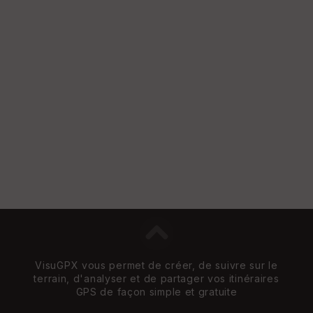
e
w
VisuGPX vous permet de créer, de suivre sur le
terrain, d'analyser et de partager vos itinéraires
GPS de façon simple et gratuite