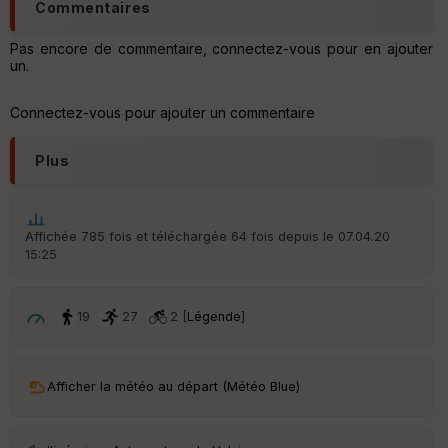
C
Commentaires
o
u
Pas encore de commentaire, connectez-vous pour en ajouter
v
un.
er
tu
re
Connectez-vous pour ajouter un commentaire
IG
N
Plus
Aff
ic
he
r
Affichée 785 fois et téléchargée 64 fois depuis le 07.04.20
d
15:25
é
p
ar
t
19
27
2 [
Légende
]
ar
ri
v
Afficher la météo au départ (Météo Blue)
é
e