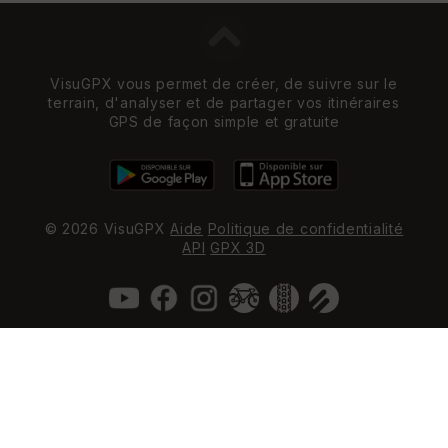
VisuGPX vous permet de créer, de suivre sur le
terrain, d'analyser et de partager vos itinéraires
GPS de façon simple et gratuite
© 2026 VisuGPX
Aide
Politique de confidentialité
API
GPX 3D