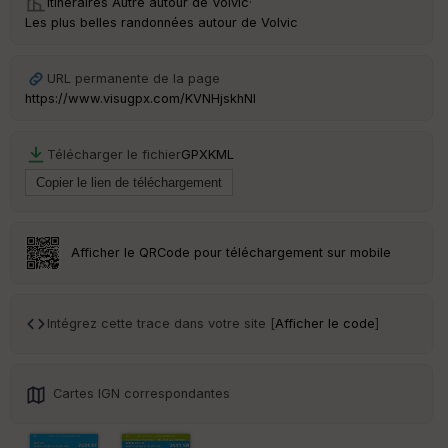
Itinéraires Autre autour de
Volvic
·
C
Les plus belles randonnées autour de Volvic
ou
le
ur
URL permanente de la page
https://www.visugpx.com/KVNHjskhNl
Télécharger le fichier
GPX
KML
Ep
ai
ss
eu
r
Afficher le QRCode pour téléchargement sur mobile
Tr
an
sp
Intégrez cette trace dans votre site [
Afficher le code
]
ar
en
ce
Cartes IGN correspondantes
Po
int