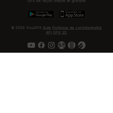
GPS de façon simple et gratuite
© 2026 VisuGPX
Aide
Politique de confidentialité
API
GPX 3D