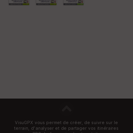
et
Vi
e
w
VisuGPX vous permet de créer, de suivre sur le
terrain, d'analyser et de partager vos itinéraires