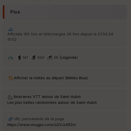
r
d
Plus
é
p
ar
t
Affichée 165 fois et téléchargée 29 fois depuis le 07.04.24
10:52
ar
ri
v
é
141
204
36 [
Légende
]
e
C
ou
Afficher la météo au départ (Météo Blue)
le
ur
Itinéraires VTT autour de
Saint-Aubin
·
Les plus belles randonnées autour de Saint-Aubin
Ep
URL permanente de la page
ai
https://www.visugpx.com/Ji2VJzSRZm
ss