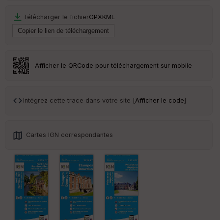
eu
r
Télécharger le fichier
GPX
KML
Tr
an
sp
ar
Afficher le QRCode pour téléchargement sur mobile
en
ce
Intégrez cette trace dans votre site [
Afficher le code
]
Po
int
illé
s
Cartes IGN correspondantes
S
e
n
s
St
re