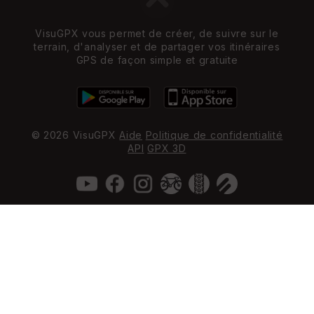
VisuGPX vous permet de créer, de suivre sur le
terrain, d'analyser et de partager vos itinéraires
GPS de façon simple et gratuite
© 2026 VisuGPX
Aide
Politique de confidentialité
API
GPX 3D