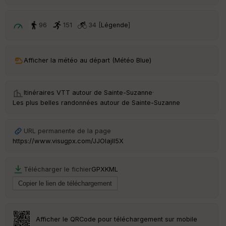
ri
v
é
96
151
34 [
Légende
]
e
C
ou
Afficher la météo au départ (Météo Blue)
le
ur
Itinéraires VTT autour de
Sainte-Suzanne
·
Les plus belles randonnées autour de Sainte-Suzanne
Ep
URL permanente de la page
ai
https://www.visugpx.com/JJOlajlI5X
ss
eu
r
Télécharger le fichier
GPX
KML
Tr
an
sp
ar
Afficher le QRCode pour téléchargement sur mobile
en