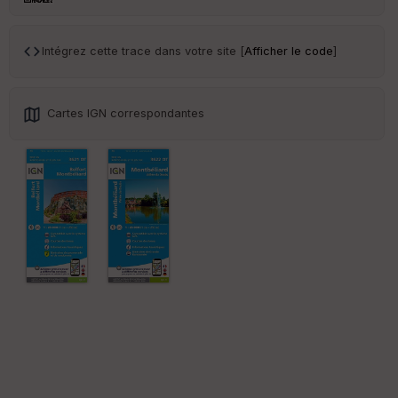
ce
Intégrez cette trace dans votre site [
Afficher le code
]
Po
int
illé
s
Cartes IGN correspondantes
S
e
n
s
St
re
et
Vi
e
w