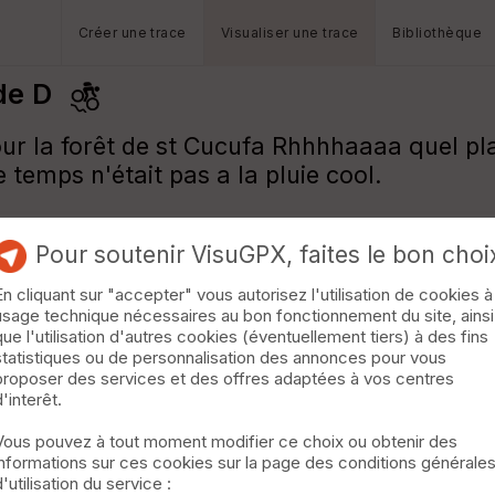
Créer une trace
Visualiser une trace
Bibliothèque
 de D
ur la forêt de st Cucufa Rhhhhaaaa quel pla
temps n'était pas a la pluie cool.
Pour soutenir VisuGPX, faites le bon choi
En cliquant sur "accepter" vous autorisez l'utilisation de cookies à
usage technique nécessaires au bon fonctionnement du site, ainsi
que l'utilisation d'autres cookies (éventuellement tiers) à des fins
statistiques ou de personnalisation des annonces pour vous
proposer des services et des offres adaptées à vos centres
d'interêt.
Vous pouvez à tout moment modifier ce choix ou obtenir des
informations sur ces cookies sur la page des conditions générale
d'utilisation du service :