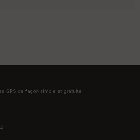
s
St
re
et
Vi
e
w
res GPS de façon simple et gratuite
D