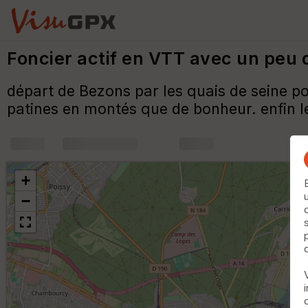
Foncier actif en VTT avec un peu
départ de Bezons par les quais de seine po
patines en montés que de bonheur. enfin le 
+
m
+
−