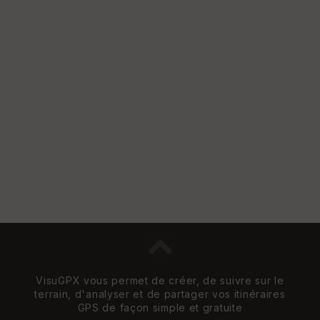
VisuGPX vous permet de créer, de suivre sur le
terrain, d'analyser et de partager vos itinéraires
GPS de façon simple et gratuite