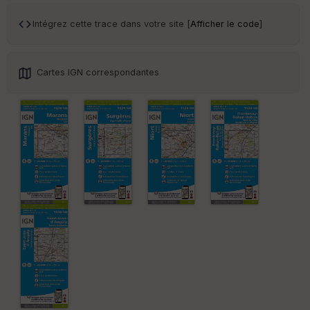
ce
Intégrez cette trace dans votre site [
Afficher le code
]
Po
int
illé
Cartes IGN correspondantes
s
S
e
n
s
St
re
et
Vi
e
w