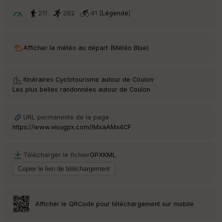
ri
v
211
282
41 [
Légende
]
é
e
C
Afficher la météo au départ (Météo Blue)
ou
le
ur
Itinéraires Cyclotourisme autour de
Coulon
·
Les plus belles randonnées autour de Coulon
URL permanente de la page
Ep
https://www.visugpx.com/IMxaAMx4CF
ai
ss
eu
Télécharger le fichier
GPX
KML
r
Tr
an
sp
Afficher le QRCode pour téléchargement sur mobile
ar
en