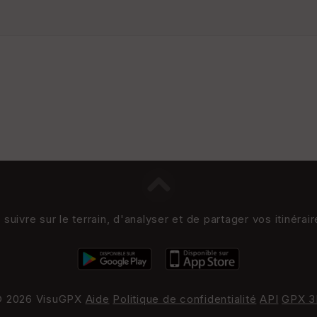
uivre sur le terrain, d'analyser et de partager vos itinérai
 2026 VisuGPX
Aide
Politique de confidentialité
API
GPX 3