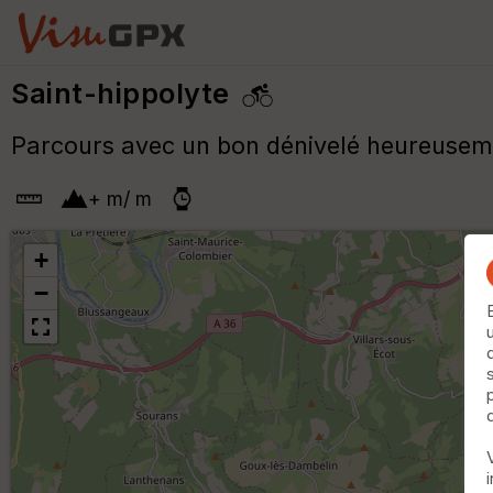
Saint-hippolyte
Parcours avec un bon dénivelé heureuseme
+
m
/
m
+
−