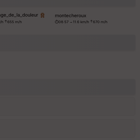
d
é
p
ge_de_la_douleur
montecheroux
ar
↑
↑
→
m/h
655 m/h
⏱08:57
11.6 km/h
670 m/h
t
ar
ri
v
é
e
Fil
tr
e
P
OI
C
ou
le
ur