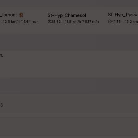
p_lomont
St-Hyp_Passa
St-Hyp_Chamesol
↑
↑
→
→
→
12.6 km/h
644 m/h
⏱25:32
11.8 km/h
637 m/h
⏱41:35
13.2 k
n.
18