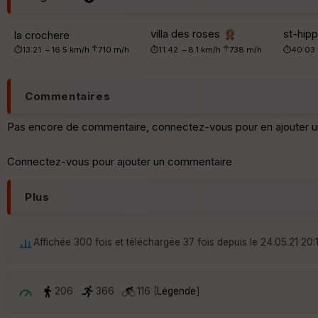
villa des roses
st-hip
la crochere
↑
↑
→
→
⏱13:21
16.5 km/h
710 m/h
⏱11:42
8.1 km/h
738 m/h
⏱40:03
Commentaires
Pas encore de commentaire, connectez-vous pour en ajouter u
Connectez-vous pour ajouter un commentaire
Plus
Affichée 300 fois et téléchargée 37 fois depuis le 24.05.21 20:
206
366
116 [
Légende
]