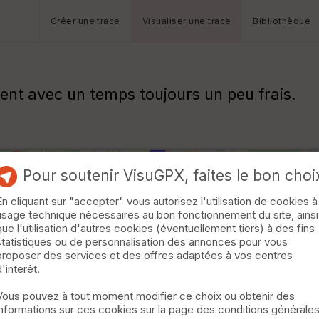
Créer une trace
Visualiser une trace
Bibliothèque
nt avec un temps toujours un peu frais.
Pour soutenir VisuGPX, faites le bon choi
En cliquant sur "accepter" vous autorisez l'utilisation de cookies à
usage technique nécessaires au bon fonctionnement du site, ainsi
que l'utilisation d'autres cookies (éventuellement tiers) à des fins
statistiques ou de personnalisation des annonces pour vous
proposer des services et des offres adaptées à vos centres
d'interêt.
Vous pouvez à tout moment modifier ce choix ou obtenir des
informations sur ces cookies sur la page des conditions générale