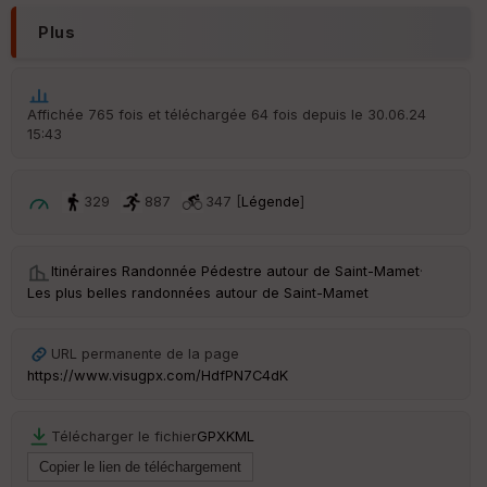
ar
en
Plus
ce
Po
Affichée 765 fois et téléchargée 64 fois depuis le 30.06.24
int
15:43
illé
s
329
887
347 [
Légende
]
S
e
n
Itinéraires Randonnée Pédestre autour de
Saint-Mamet
·
s
Les plus belles randonnées autour de Saint-Mamet
St
re
URL permanente de la page
et
https://www.visugpx.com/HdfPN7C4dK
Vi
e
w
Télécharger le fichier
GPX
KML