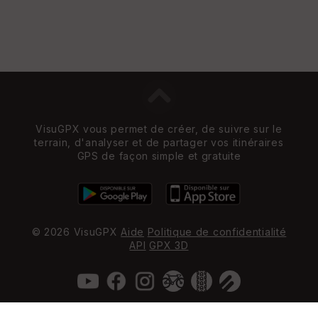
VisuGPX vous permet de créer, de suivre sur le
terrain, d'analyser et de partager vos itinéraires
GPS de façon simple et gratuite
© 2026 VisuGPX
Aide
Politique de confidentialité
API
GPX 3D