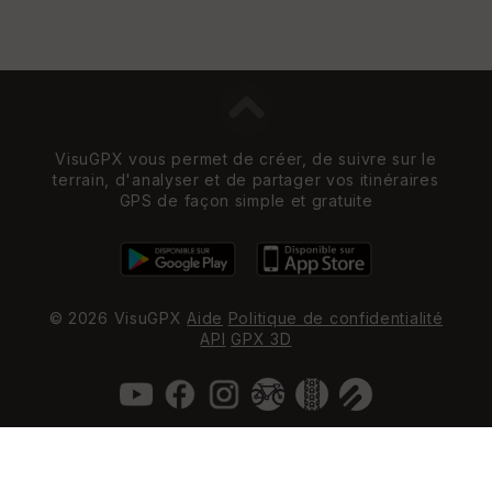
VisuGPX vous permet de créer, de suivre sur le
terrain, d'analyser et de partager vos itinéraires
GPS de façon simple et gratuite
© 2026 VisuGPX
Aide
Politique de confidentialité
API
GPX 3D