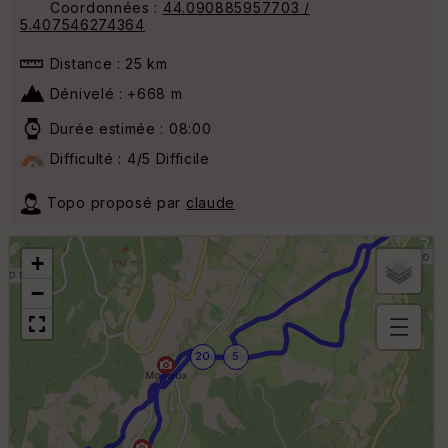
Coordonnées :
44.090885957703 /
5.407546274364
Distance : 25 km
Dénivelé : +668 m
Durée estimée : 08:00
Difficulté : 4/5 Difficile
Topo proposé par
claude
+
−
B
20
5
or
n
e
s
ki