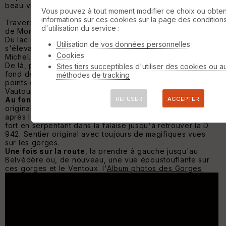
beau village. (
album photos
)
Vous pouvez à tout moment modifier ce choix ou obten
informations sur ces cookies sur la page des condition
Traverser la D942 pour prendre la route qui mène au lac
d'utilisation du service :
de Monieux.
Du lac un sentier part en suivant la Nesque tout en
Utilisation de vos données personnelles
s'élevant jusqu'à un poteau indiquant la chapelle St
Cookies
Michel.
De là, prendre un sentier qui descend fortement jusqu'au
Sites tiers succeptibles d'utiliser des cookies ou a
fond des gorges de la Nesque avec de magnifiques
méthodes de tracking
points de vue sur les gorges et parfois voir quelques
Vautours percnoptères.
REFUSER
ACCEPTER
Au fond des gorges
, se diriger vers la droite sur la très
originale chapelle St Michel (
album photos
). Continuer
après la chapelle sur un sentier balisé de jaune qui monte
fort en serpentant dans la falaise jusqu'à retrouver la D
942. Sentier original avec toujours de magifiques vues
sur les gorges.
Une fois sur la route
, la prendre à gauche jusqu'au
Belvédère ou, de nouveau, une vue époustouflante sur
ces gorges et le Ventoux. l'
Album photos des Gorges