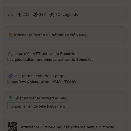
ri
v
é
239
337
72 [
Légende
]
e
C
ou
Afficher la météo au départ (Météo Blue)
le
ur
Itinéraires VTT autour de
Bonnelles
·
Les plus belles randonnées autour de Bonnelles
Ep
URL permanente de la page
ai
https://www.visugpx.com/GMoifEGf1W
ss
eu
r
Télécharger le fichier
GPX
KML
Tr
an
sp
ar
Afficher le QRCode pour téléchargement sur mobile
en