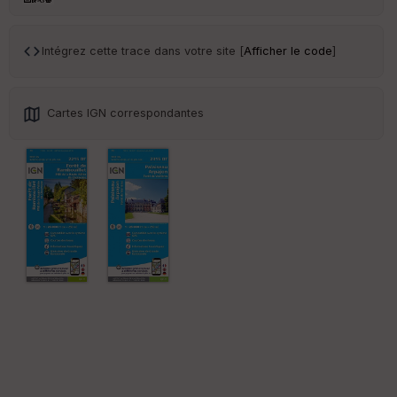
ce
Intégrez cette trace dans votre site [
Afficher le code
]
Po
int
illé
s
Cartes IGN correspondantes
S
e
n
s
St
re
et
Vi
e
w