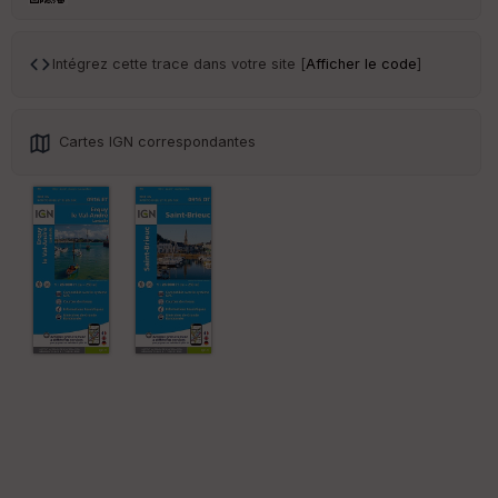
ce
Intégrez cette trace dans votre site [
Afficher le code
]
Po
int
illé
s
Cartes IGN correspondantes
S
e
n
s
St
re
et
Vi
e
w