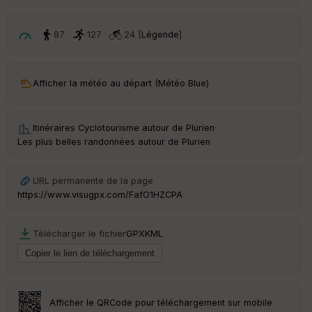
ri
v
é
87
127
24 [
Légende
]
e
C
ou
Afficher la météo au départ (Météo Blue)
le
ur
Itinéraires Cyclotourisme autour de
Plurien
·
Les plus belles randonnées autour de Plurien
Ep
URL permanente de la page
ai
https://www.visugpx.com/FafO1HZCPA
ss
eu
r
Télécharger le fichier
GPX
KML
Tr
an
sp
ar
Afficher le QRCode pour téléchargement sur mobile
en