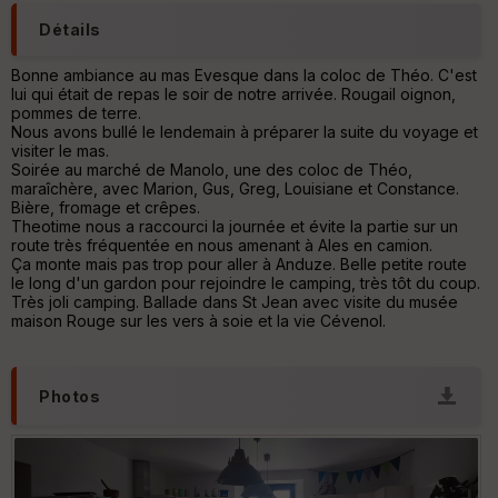
tu
Détails
re
IG
N
Bonne ambiance au mas Evesque dans la coloc de Théo. C'est
lui qui était de repas le soir de notre arrivée. Rougail oignon,
pommes de terre.
Aff
Nous avons bullé le lendemain à préparer la suite du voyage et
ic
visiter le mas.
he
Soirée au marché de Manolo, une des coloc de Théo,
r
maraîchère, avec Marion, Gus, Greg, Louisiane et Constance.
d
Bière, fromage et crêpes.
é
Theotime nous a raccourci la journée et évite la partie sur un
p
route très fréquentée en nous amenant à Ales en camion.
ar
Ça monte mais pas trop pour aller à Anduze. Belle petite route
t
le long d'un gardon pour rejoindre le camping, très tôt du coup.
Très joli camping. Ballade dans St Jean avec visite du musée
ar
maison Rouge sur les vers à soie et la vie Cévenol.
ri
v
é
e
Photos
C
ou
le
ur