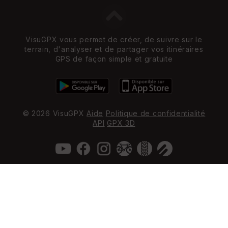
VisuGPX vous permet de créer, de suivre sur le
terrain, d'analyser et de partager vos itinéraires
GPS de façon simple et gratuite
© 2026 VisuGPX
Aide
Politique de confidentialité
API
GPX 3D