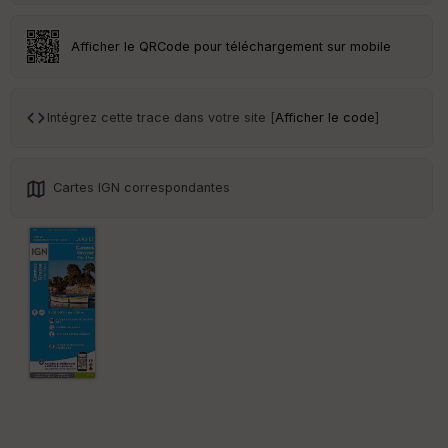
an
sp
ar
Afficher le QRCode pour téléchargement sur mobile
en
ce
Intégrez cette trace dans votre site [
Afficher le code
]
Po
int
illé
s
Cartes IGN correspondantes
S
e
n
s
St
re
et
Vi
e
w