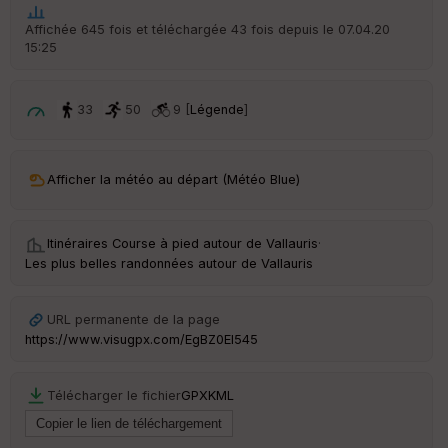
t
Affichée 645 fois et téléchargée 43 fois depuis le 07.04.20
15:25
ar
ri
v
é
33
50
9 [
Légende
]
e
C
ou
Afficher la météo au départ (Météo Blue)
le
ur
Itinéraires Course à pied autour de
Vallauris
·
Les plus belles randonnées autour de Vallauris
Ep
URL permanente de la page
ai
https://www.visugpx.com/EgBZ0El545
ss
eu
r
Télécharger le fichier
GPX
KML
Tr