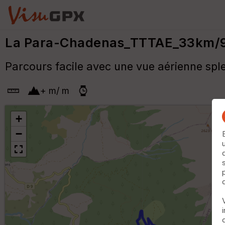
La Para-Chadenas_TTTAE_33km/
Parcours facile avec une vue aérienne sple
+
m
/
m
+
−