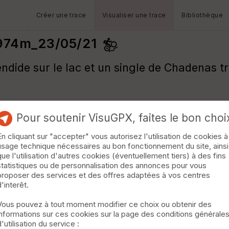
Créer une trace
Visualiser une trace
Bibliothèque
974m_23/05/21
ndide sur le lac et un single de Chadenas tr
Pour soutenir VisuGPX, faites le bon choi
En cliquant sur "accepter" vous autorisez l'utilisation de cookies à
usage technique nécessaires au bon fonctionnement du site, ainsi
que l'utilisation d'autres cookies (éventuellement tiers) à des fins
statistiques ou de personnalisation des annonces pour vous
proposer des services et des offres adaptées à vos centres
d'interêt.
Vous pouvez à tout moment modifier ce choix ou obtenir des
informations sur ces cookies sur la page des conditions générale
d'utilisation du service :