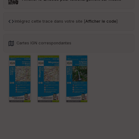
ar
en
ce
Intégrez cette trace dans votre site [
Afficher le code
]
Po
int
illé
Cartes IGN correspondantes
s
S
e
n
s
St
re
et
Vi
e
w