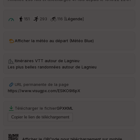
ar
ri
v
151
293
116 [
Légende
]
é
e
C
Afficher la météo au départ (Météo Blue)
ou
le
ur
Itinéraires VTT autour de
Lagnieu
·
Les plus belles randonnées autour de Lagnieu
URL permanente de la page
Ep
https://www.visugpx.com/ESlKO9l6pX
ai
ss
eu
Télécharger le fichier
GPX
KML
r
Tr
an
sp
Afficher le QRCode pour téléchargement sur mobile