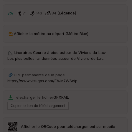
ri
v
é
71
143
84 [
Légende
]
e
C
ou
Afficher la météo au départ (Météo Blue)
le
ur
Itinéraires Course à pied autour de
Viviers-du-Lac
·
Les plus belles randonnées autour de Viviers-du-Lac
Ep
URL permanente de la page
ai
https://www.visugpx.com/EAJn7WScip
ss
eu
r
Télécharger le fichier
GPX
KML
Tr
an
sp
ar
Afficher le QRCode pour téléchargement sur mobile
en