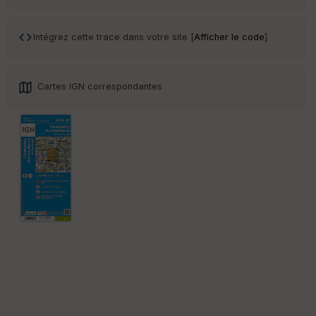
ce
Intégrez cette trace dans votre site [
Afficher le code
]
Po
int
illé
s
Cartes IGN correspondantes
S
e
n
s
St
re
et
Vi
e
w