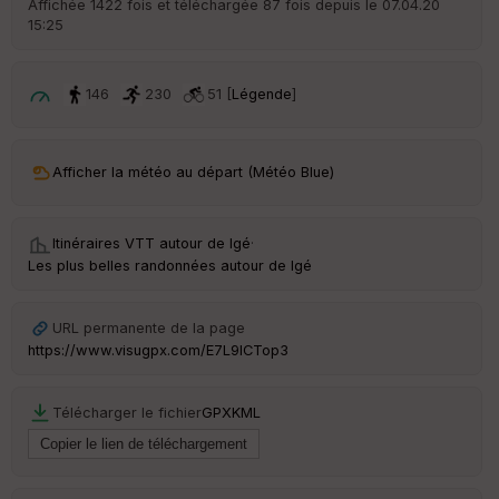
Affichée 1422 fois et téléchargée 87 fois depuis le 07.04.20
15:25
ar
ri
v
é
146
230
51 [
Légende
]
e
C
ou
Afficher la météo au départ (Météo Blue)
le
ur
Itinéraires VTT autour de
Igé
·
Les plus belles randonnées autour de Igé
Ep
URL permanente de la page
ai
https://www.visugpx.com/E7L9lCTop3
ss
eu
r
Télécharger le fichier
GPX
KML
Tr
an
sp