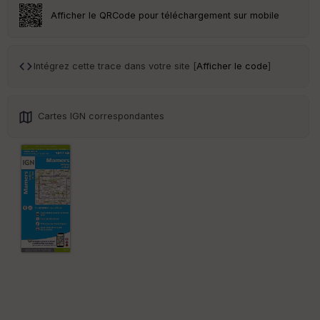
ar
Afficher le QRCode pour téléchargement sur mobile
en
ce
Intégrez cette trace dans votre site [
Afficher le code
]
Po
int
illé
s
Cartes IGN correspondantes
S
e
n
s
St
re
et
Vi
e
w