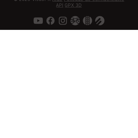
API
GPX 3D