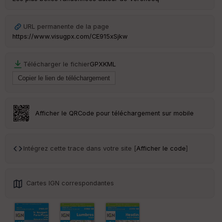
Tr
an
sp
URL permanente de la page
ar
https://www.visugpx.com/CE915xSjkw
en
ce
Télécharger le fichier
GPX
KML
Po
int
illé
s
Afficher le QRCode pour téléchargement sur mobile
S
e
n
Intégrez cette trace dans votre site [
Afficher le code
]
s
St
Cartes IGN correspondantes
re
et
Vi
e
w