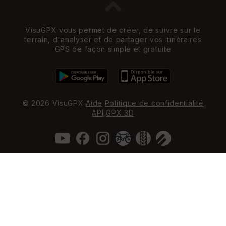
VisuGPX vous permet de créer, de suivre sur le
terrain, d'analyser et de partager vos itinéraires
GPS de façon simple et gratuite
© 2026 VisuGPX
Aide
Politique de confidentialité
API
GPX 3D