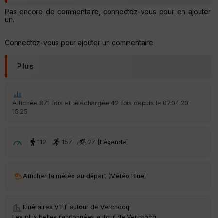
p
ar
Pas encore de commentaire, connectez-vous pour en ajouter
t
un.
ar
Connectez-vous pour ajouter un commentaire
ri
v
é
Plus
e
C
ou
Affichée 871 fois et téléchargée 42 fois depuis le 07.04.20
le
15:25
ur
112
157
27 [
Légende
]
Ep
ai
Afficher la météo au départ (Météo Blue)
ss
eu
r
Itinéraires VTT autour de
Verchocq
·
Les plus belles randonnées autour de Verchocq