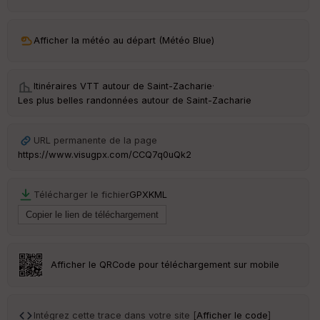
ar
ri
v
Afficher la météo au départ (Météo Blue)
é
e
Itinéraires VTT autour de
Saint-Zacharie
·
C
Les plus belles randonnées autour de Saint-Zacharie
ou
le
ur
URL permanente de la page
https://www.visugpx.com/CCQ7q0uQk2
Télécharger le fichier
GPX
KML
Ep
ai
ss
eu
r
Afficher le QRCode pour téléchargement sur mobile
Tr
an
sp
Intégrez cette trace dans votre site [
Afficher le code
]