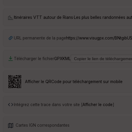
Itinéraires VTT autour de
Rians
·
Les plus belles randonnées au
URL permanente de la page
https://www.visugpx.com/BNtgibU5
Télécharger le fichier
GPX
KML
Afficher le QRCode pour téléchargement sur mobile
Intégrez cette trace dans votre site [
Afficher le code
]
Cartes IGN correspondantes