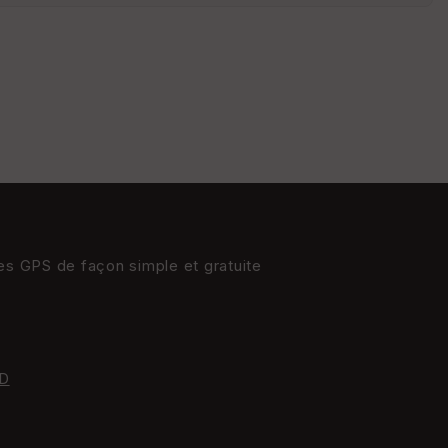
St
re
et
Vi
e
w
res GPS de façon simple et gratuite
D