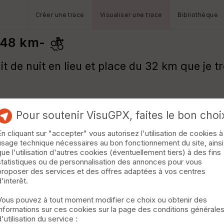
Créer une trace
Visualiser une trace
Bibliothèque
 48 km-
t de nuit en lieu et place du 32 km que je t
Pour soutenir VisuGPX, faites le bon choi
En cliquant sur "accepter" vous autorisez l'utilisation de cookies à
usage technique nécessaires au bon fonctionnement du site, ainsi
que l'utilisation d'autres cookies (éventuellement tiers) à des fins
statistiques ou de personnalisation des annonces pour vous
proposer des services et des offres adaptées à vos centres
d'interêt.
Vous pouvez à tout moment modifier ce choix ou obtenir des
informations sur ces cookies sur la page des conditions générale
d'utilisation du service :