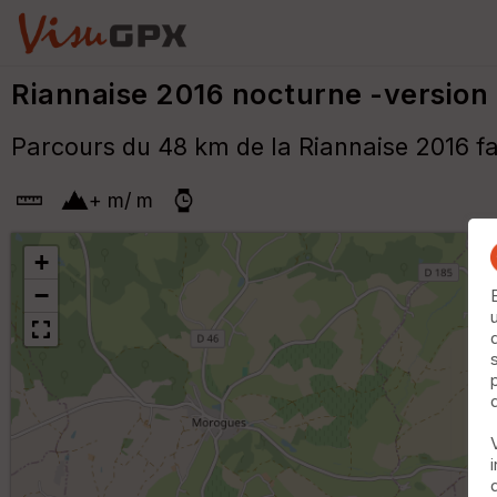
Riannaise 2016 nocturne -version
Parcours du 48 km de la Riannaise 2016 fai
+
m
/
m
+
−