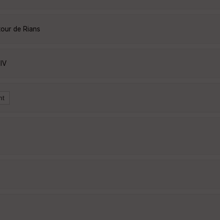
tour de Rians
lV