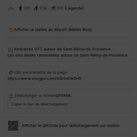
120
236
100 [
Légende
]
Afficher la météo au départ (Météo Blue)
Itinéraires VTT autour de
Saint-Rémy-de-Provence
·
Les plus belles randonnées autour de Saint-Rémy-de-Provence
URL permanente de la page
https://www.visugpx.com/A9HmDikSHR
Télécharger le fichier
GPX
KML
Afficher le QRCode pour téléchargement sur mobile