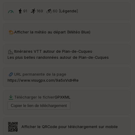
p
ar
t
91
169
60 [
Légende
]
ar
ri
v
Afficher la météo au départ (Météo Blue)
é
e
Itinéraires VTT autour de
Plan-de-Cuques
·
C
Les plus belles randonnées autour de Plan-de-Cuques
ou
le
ur
URL permanente de la page
https://www.visugpx.com/9a5xVidHRe
Télécharger le fichier
GPX
KML
Ep
ai
ss
eu
r
Afficher le QRCode pour téléchargement sur mobile