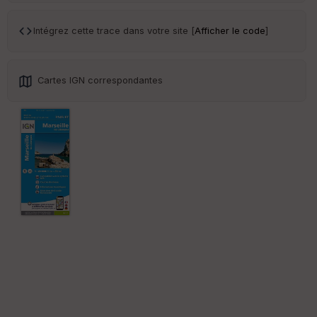
Tr
an
sp
Intégrez cette trace dans votre site [
Afficher le code
]
ar
en
ce
Cartes IGN correspondantes
Po
int
illé
s
S
e
n
s
St
re
et
Vi
e
w