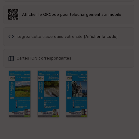
an
sp
ar
Afficher le QRCode pour téléchargement sur mobile
en
ce
Intégrez cette trace dans votre site [
Afficher le code
]
Po
int
illé
s
Cartes IGN correspondantes
S
e
n
s
St
re
et
Vi
e
w