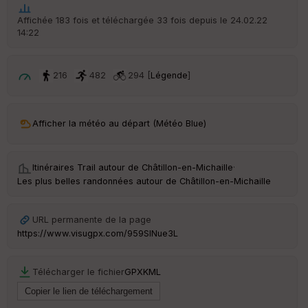
t
Affichée 183 fois et téléchargée 33 fois depuis le 24.02.22
14:22
ar
ri
v
é
216
482
294 [
Légende
]
e
C
ou
Afficher la météo au départ (Météo Blue)
le
ur
Itinéraires Trail autour de
Châtillon-en-Michaille
·
Les plus belles randonnées autour de Châtillon-en-Michaille
Ep
URL permanente de la page
ai
https://www.visugpx.com/959SlNue3L
ss
eu
r
Télécharger le fichier
GPX
KML
Tr