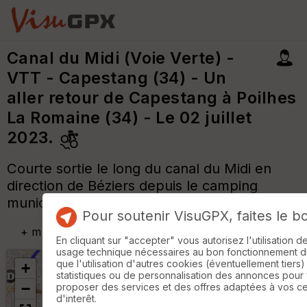
Canal du Midi (Voie Verte) -
VTT - Capestang (34) - Un
aller retour de Capestang à Poilhes
La Romaine (34) - Le 02 juillet
2023.
Courte sortie le long du canal du Midi en
direction de Béziers depuis le camping
municipal de Tounel à Capestang.
Pour soutenir VisuGPX, faites le b
+
m
En cliquant sur "accepter" vous autorisez l'utilisation 
usage technique nécessaires au bon fonctionnement du 
que l'utilisation d'autres cookies (éventuellement tiers)
+
statistiques ou de personnalisation des annonces pour
−
proposer des services et des offres adaptées à vos c
d'interêt.