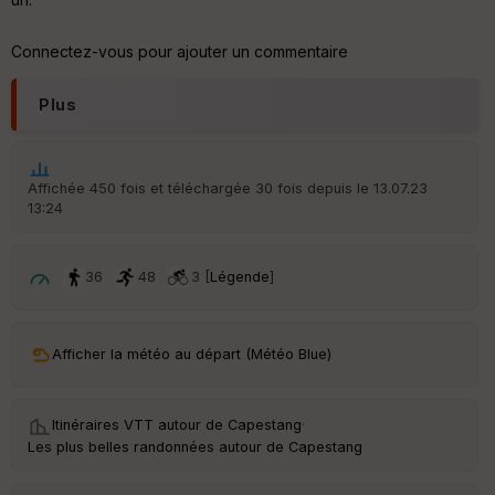
Aff
ic
Connectez-vous pour ajouter un commentaire
he
r
d
Plus
é
p
ar
t
Affichée 450 fois et téléchargée 30 fois depuis le 13.07.23
13:24
ar
ri
v
é
36
48
3 [
Légende
]
e
C
ou
Afficher la météo au départ (Météo Blue)
le
ur
Itinéraires VTT autour de
Capestang
·
Les plus belles randonnées autour de Capestang