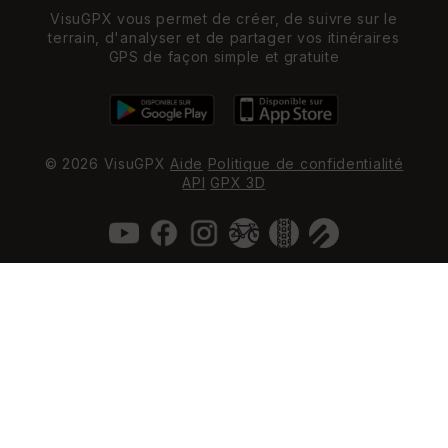
VisuGPX vous permet de créer, de suivre sur le
terrain, d'analyser et de partager vos itinéraires
GPS de façon simple et gratuite
© 2026 VisuGPX
Aide
Politique de confidentialité
API
GPX 3D