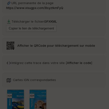
Ep
URL permanente de la page
ai
https://www.visugpx.com/8syztkmFyQ
ss
eu
r
Télécharger le fichier
GPX
KML
Tr
an
sp
ar
Afficher le QRCode pour téléchargement sur mobile
en
ce
Intégrez cette trace dans votre site [
Afficher le code
]
Po
int
illé
s
Cartes IGN correspondantes
S
e
n
s