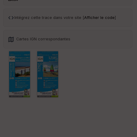
r
Intégrez cette trace dans votre site [
Afficher le code
]
Tr
an
sp
ar
Cartes IGN correspondantes
en
ce
Po
int
illé
s
S
e
n
s
St
re