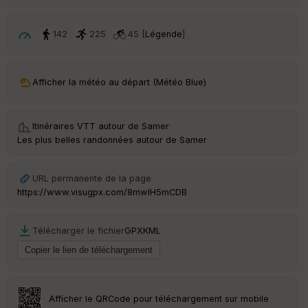
ri
v
é
142
225
45 [
Légende
]
e
Fil
Afficher la météo au départ (Météo Blue)
tr
e
P
OI
Itinéraires VTT autour de
Samer
·
Les plus belles randonnées autour de Samer
C
ou
URL permanente de la page
le
https://www.visugpx.com/8mwlH5mCDB
ur
Télécharger le fichier
GPX
KML
Ep
ai
ss
Afficher le QRCode pour téléchargement sur mobile
eu