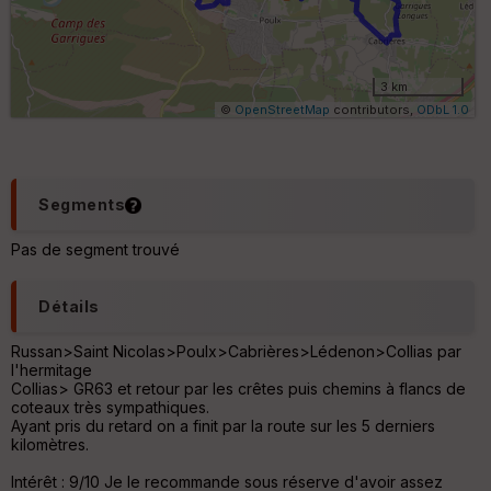
ki
lo
m
ét
ri
3 km
q
©
OpenStreetMap
contributors,
ODbL 1.0
u
e
s
C
Segments
o
u
Pas de segment trouvé
v
er
tu
Détails
re
IG
N
Russan>Saint Nicolas>Poulx>Cabrières>Lédenon>Collias par
l'hermitage
Collias> GR63 et retour par les crêtes puis chemins à flancs de
Aff
coteaux très sympathiques.
ic
Ayant pris du retard on a finit par la route sur les 5 derniers
he
kilomètres.
r
d
Intérêt : 9/10 Je le recommande sous réserve d'avoir assez
é