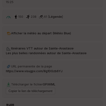
15:25
Tr
an
sp
ar
150
238
61 [
Légende
]
en
ce
Afficher la météo au départ (Météo Blue)
Po
int
illé
Itinéraires VTT autour de
Sainte-Anastasie
·
s
Les plus belles randonnées autour de Sainte-Anastasie
S
e
URL permanente de la page
n
https://www.visugpx.com/8g1DGzb6YJ
s
Télécharger le fichier
GPX
KML
St
re
et
Vi
e