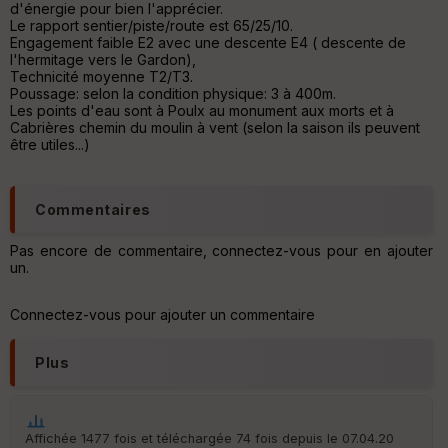
d'énergie pour bien l'apprécier.
p
Le rapport sentier/piste/route est 65/25/10.
ar
Engagement faible E2 avec une descente E4 ( descente de
t
l'hermitage vers le Gardon),
Technicité moyenne T2/T3.
ar
Poussage: selon la condition physique: 3 à 400m.
ri
Les points d'eau sont à Poulx au monument aux morts et à
v
Cabrières chemin du moulin à vent (selon la saison ils peuvent
é
être utiles...)
e
C
ou
Commentaires
le
ur
Pas encore de commentaire, connectez-vous pour en ajouter
un.
Connectez-vous pour ajouter un commentaire
Ep
ai
Plus
ss
eu
r
Affichée 1477 fois et téléchargée 74 fois depuis le 07.04.20