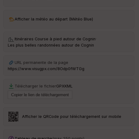
ar
ri
v
Afficher la météo au départ (Météo Blue)
é
e
Itinéraires Course à pied autour de
Cognin
·
C
Les plus belles randonnées autour de Cognin
ou
le
ur
URL permanente de la page
https://www.visugpx.com/8Odp0fWTGg
Télécharger le fichier
GPX
KML
Ep
ai
ss
eu
r
Afficher le QRCode pour téléchargement sur mobile
Tr
an
sp
Tableau de marche
(max 250 points)