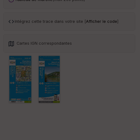
ar
en
ce
Intégrez cette trace dans votre site [
Afficher le code
]
Po
int
illé
Cartes IGN correspondantes
s
S
e
n
s
St
re
et
Vi
e
w