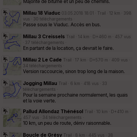
Majorité de bitume et un peu de chemins.
Millau 18 Viaduc
03.05.2018 18:01 · Trail · 12 km · 398
vus · 30 téléchargements ·
Passe sous le Viaduc. Accès en bus.
Millau 3 Creissels
Trail · 14 km · D+460 m · 457 vus
· 37 téléchargements ·
En partant de la location, ça devrait le faire.
Millau 2 Le Cade
Trail · 17 km · D+570 m · 409 vus ·
34 téléchargements ·
Version raccourcie, sinon trop long de la maison.
Jogging Millau
Trail · 6 km · 418 vus · 33
téléchargements ·
Pour la semaine prochaine normalement, les quais
et la voie verte.
Pallud Allondaz Thénésol
Trail · 10 km · D+410 m ·
457 vus · 34 téléchargements ·
10 km, un peu de route, déniv raisonnable.
Boucle de Grésy
Trail · 8 km · 445 vus · 38