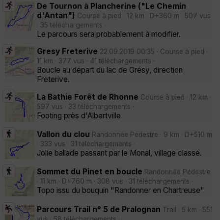
De Tournon à Plancherine ("Le Chemin
d'Antan")
Course à pied · 12 km · D+360 m · 507 vus
· 35 téléchargements ·
Le parcours sera probablement à modifier.
Gresy Freterive
22.09.2019 00:35 · Course à pied ·
11 km · 377 vus · 41 téléchargements ·
Boucle au départ du lac de Grésy, direction
Freterive.
La Bathie Forêt de Rhonne
Course à pied · 12 km ·
597 vus · 33 téléchargements ·
Footing près d'Albertville
Vallon du clou
Randonnée Pédestre · 9 km · D+510 m
· 333 vus · 31 téléchargements ·
Jolie ballade passant par le Monal, village classé.
Sommet du Pinet en boucle
Randonnée Pédestre
· 11 km · D+760 m · 308 vus · 31 téléchargements ·
Topo issu du bouquin "Randonner en Chartreuse"
Parcours Trail n° 5 de Pralognan
Trail · 5 km · 551
vus · 58 téléchargements ·