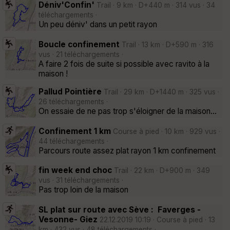
Déniv'Confin'
Trail · 9 km · D+440 m · 314 vus · 34
téléchargements ·
Un peu déniv' dans un petit rayon
Boucle confinement
Trail · 13 km · D+590 m · 316
vus · 21 téléchargements ·
A faire 2 fois de suite si possible avec ravito à la
maison !
Pallud Pointière
Trail · 29 km · D+1440 m · 325 vus ·
26 téléchargements ·
On essaie de ne pas trop s'éloigner de la maison...
Confinement 1 km
Course à pied · 10 km · 929 vus ·
44 téléchargements ·
Parcours route assez plat rayon 1 km confinement
fin week end choc
Trail · 22 km · D+900 m · 349
vus · 31 téléchargements ·
Pas trop loin de la maison
SL plat sur route avec Sève : Faverges -
Vesonne- Giez
22.12.2019 10:19 · Course à pied · 13
km · 432 vus · 48 téléchargements ·