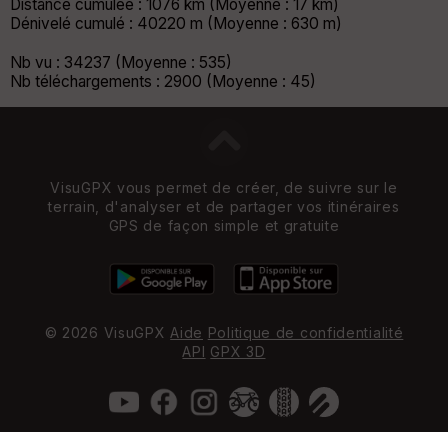
Distance cumulée : 1076 km (Moyenne : 17 km)
Dénivelé cumulé : 40220 m (Moyenne : 630 m)
Nb vu : 34237 (Moyenne : 535)
Nb téléchargements : 2900 (Moyenne : 45)
VisuGPX vous permet de créer, de suivre sur le
terrain, d'analyser et de partager vos itinéraires
GPS de façon simple et gratuite
© 2026 VisuGPX
Aide
Politique de confidentialité
API
GPX 3D