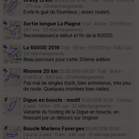
Grésy 13 km
16.03.2019 15:46 · Trail · 13 km · D+210 m
· 371 vus · 23 téléchargements ·
Evite le gué du Fournieux ; assez roulant.
Sortie longue La Plagne
Trail · 40 km · D+1760 m ·
397 vus · 53 téléchargements ·
Reconnaissance début et fin de la 6000D
La 6000D 2019
Trail · 65 km · D+3270 m · 1082 vus ·
125 téléchargements ·
Beau parcours pour cette 30ème édition
Rhonne 20 km
25.05.2019 09:20 · Trail · 18 km ·
D+670 m · 494 vus · 41 téléchargements ·
Pas mal de singles track, bien entretenus, très peu
de route. Quelques montées bien raides.
Digue en boucle : modif
10.01.2019 15:26 · Course
à pied · 14 km · 515 vus · 32 téléchargements ·
Variante du footing de la Digue en boucle, en
finissant par un détours sur Grignon
Boucle Marlens Faverges
05.05.2019 13:26 ·
Course à pied · 11 km · 440 vus · 31 téléchargements ·