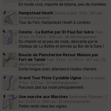
En mode cool, majorité de bitume, peu de montées
Hamps­tead Heath
Course à pied · 9 km · 281 vus ·
24 téléchargements ·
Tour du Parc Hamps­tead Heath à Londres
Cevins - La Bathie par St Paul Sur Isère
Trail ·
20 km · D+730 m · 409 vus · 28 téléchargements ·
Du chemin et un peu de route, descente par le
chateau de La Bathie et arrivée au Bar de la Gare !
Boucle de Plancherine Retour Maison par
Fort de Tamié
Trail · 23 km · D+720 m · 357 vus · 23
téléchargements ·
Sortie longue avec alternance routes chemins
Grand Tour Piste Cyclable Ugine
Course à pied ·
17 km · 472 vus · 33 téléchargements ·
Parcours plat sur route principalement.
Une marche aux Marches
Randonnée Pédestre · 7
km · D+210 m · 289 vus · 30 téléchargements ·
Petite rando dans les vignes