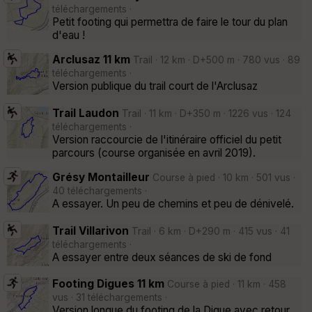
téléchargements ·
Petit footing qui permettra de faire le tour du plan
d'eau !
Arclusaz 11 km
Trail · 12 km · D+500 m · 780 vus · 89
téléchargements ·
Version publique du trail court de l'Arclusaz
Trail Laudon
Trail · 11 km · D+350 m · 1226 vus · 124
téléchargements ·
Version raccourcie de l'itinéraire officiel du petit
parcours (course organisée en avril 2019).
Grésy Montailleur
Course à pied · 10 km · 501 vus ·
40 téléchargements ·
A essayer. Un peu de chemins et peu de dénivelé.
Trail Villarivon
Trail · 6 km · D+290 m · 415 vus · 41
téléchargements ·
A essayer entre deux séances de ski de fond
Footing Digues 11 km
Course à pied · 11 km · 458
vus · 31 téléchargements ·
Version longue du footing de la Digue avec retour